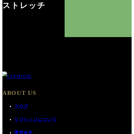
ストレッチ
ABOUT US
ブログ
リブリッジについて
運営会社