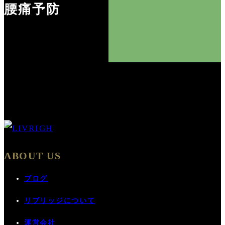
腰痛予防
ABOUT US
ブログ
リブリッジについて
運営会社