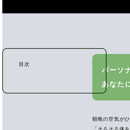
目次
パーソナ
あなた
朝晩の空気が
「そろそろ体