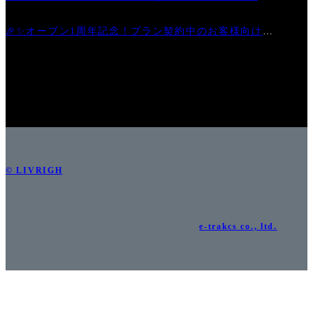
ペーン
🎉✨オープン1周年記念！プラン契約中のお客様向けキ
ャンペーン第2弾✨🎉
© LIVRIGH
e-trakcs co., ltd.