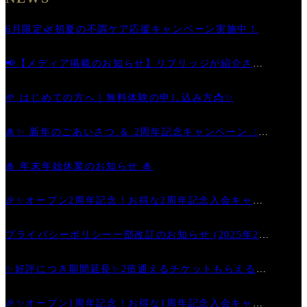
6月限定🌿初夏の不調ケア応援キャンペーン実施中！
📢【メディア掲載のお知らせ】リブリッジが紹介され
ました
🌱 はじめての方へ｜無料体験の申し込み方📩✨
🎍✨ 新年のごあいさつ ＆ 2周年記念キャンペーン〈第
二弾〉開催中！ ✨🎊
🎍 年末年始休業のお知らせ 🎍
🎉✨オープン2周年記念！お得な2周年記念入会キャン
ペーン
プライバシーポリシー一部改訂のお知らせ (2025年2月
6日)
✨好評につき期間延長✨2倍通えるチケットもらえるお
得なキャンペーン
🎉✨オープン1周年記念！お得な1周年記念入会キャン