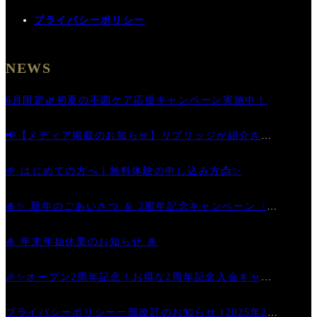
プライバシーポリシー
NEWS
6月限定🌿初夏の不調ケア応援キャンペーン実施中！
📢【メディア掲載のお知らせ】リブリッジが紹介され
ました
🌱 はじめての方へ｜無料体験の申し込み方📩✨
🎍✨ 新年のごあいさつ ＆ 2周年記念キャンペーン〈第
二弾〉開催中！ ✨🎊
🎍 年末年始休業のお知らせ 🎍
🎉✨オープン2周年記念！お得な2周年記念入会キャン
ペーン
プライバシーポリシー一部改訂のお知らせ (2025年2月