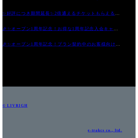
6日)
✨好評につき期間延長✨2倍通えるチケットもらえるお
得なキャンペーン
🎉✨オープン1周年記念！お得な1周年記念入会キャン
ペーン
🎉✨オープン1周年記念！プラン契約中のお客様向けキ
ャンペーン第2弾✨🎉
© LIVRIGH
e-trakcs co., ltd.