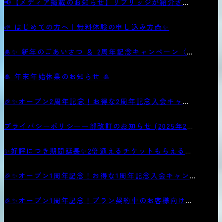
📢【メディア掲載のお知らせ】リブリッジが紹介され
ました
🌱 はじめての方へ｜無料体験の申し込み方📩✨
🎍✨ 新年のごあいさつ ＆ 2周年記念キャンペーン〈第
二弾〉開催中！ ✨🎊
🎍 年末年始休業のお知らせ 🎍
🎉✨オープン2周年記念！お得な2周年記念入会キャン
ペーン
プライバシーポリシー一部改訂のお知らせ (2025年2月
6日)
✨好評につき期間延長✨2倍通えるチケットもらえるお
得なキャンペーン
🎉✨オープン1周年記念！お得な1周年記念入会キャン
ペーン
🎉✨オープン1周年記念！プラン契約中のお客様向けキ
ャンペーン第2弾✨🎉