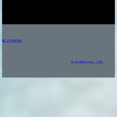
© LIVRIGH
e-trakcs co., ltd.