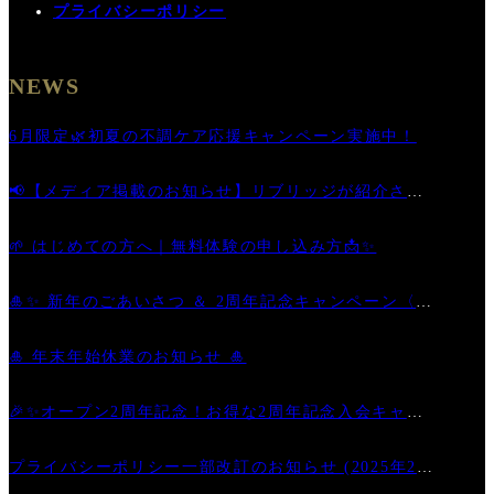
プライバシーポリシー
NEWS
6月限定🌿初夏の不調ケア応援キャンペーン実施中！
📢【メディア掲載のお知らせ】リブリッジが紹介され
ました
🌱 はじめての方へ｜無料体験の申し込み方📩✨
🎍✨ 新年のごあいさつ ＆ 2周年記念キャンペーン〈第
二弾〉開催中！ ✨🎊
🎍 年末年始休業のお知らせ 🎍
🎉✨オープン2周年記念！お得な2周年記念入会キャン
ペーン
プライバシーポリシー一部改訂のお知らせ (2025年2月