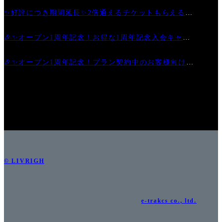
6日)
✨好評につき期間延長✨2倍通えるチケットもらえるお
得なキャンペーン
🎉✨オープン1周年記念！お得な1周年記念入会キャン
ペーン
🎉✨オープン1周年記念！プラン契約中のお客様向けキ
ャンペーン第2弾✨🎉
© LIVRIGH
e-trakcs co., ltd.