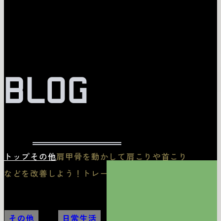
BLOG
トップ
その他
肩甲骨を動かして肩こりや首こり
などを改善しよう！トレーニング3選
その他
,
日常生活
,
筋トレ