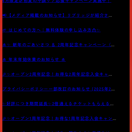
6月限定🌿初夏の不調ケア応援キャンペーン実施中！
📢【メディア掲載のお知らせ】リブリッジが紹介され
ました
🌱 はじめての方へ｜無料体験の申し込み方📩✨
🎍✨ 新年のごあいさつ ＆ 2周年記念キャンペーン〈第
二弾〉開催中！ ✨🎊
🎍 年末年始休業のお知らせ 🎍
🎉✨オープン2周年記念！お得な2周年記念入会キャン
ペーン
プライバシーポリシー一部改訂のお知らせ (2025年2月
6日)
✨好評につき期間延長✨2倍通えるチケットもらえるお
得なキャンペーン
🎉✨オープン1周年記念！お得な1周年記念入会キャン
ペーン