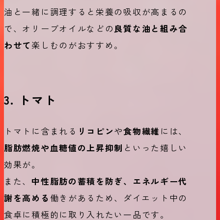
油と一緒に調理すると栄養の吸収が高まるの
で、オリーブオイルなどの
良質な油と組み合
わせて
楽しむのがおすすめ。
3. トマト
トマトに含まれる
リコピン
や
食物繊維
には、
脂肪燃焼や血糖値の上昇抑制
といった嬉しい
効果が。
また、
中性脂肪の蓄積を防ぎ、エネルギー代
謝を高める
働きがあるため、ダイエット中の
食卓に積極的に取り入れたい一品です。