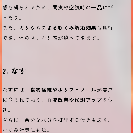
感
も得られるため、間食や空腹時の一品にぴ
ったり。
また、
カリウムによるむくみ解消効果
も期待
でき、体のスッキリ感が違ってきます。
2. なす
なすには、
食物繊維やポリフェノール
が豊富
に含まれており、
血流改善や代謝アップ
を促
進。
さらに、余分な水分を排出する働きもあり、
むくみ対策にも◎。