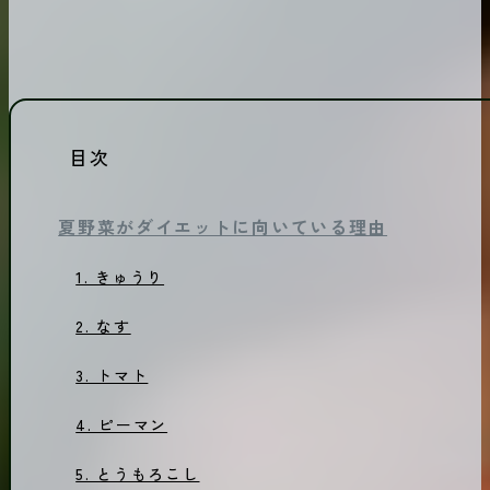
目次
夏野菜がダイエットに向いている理由
1. きゅうり
2. なす
3. トマト
4. ピーマン
5. とうもろこし