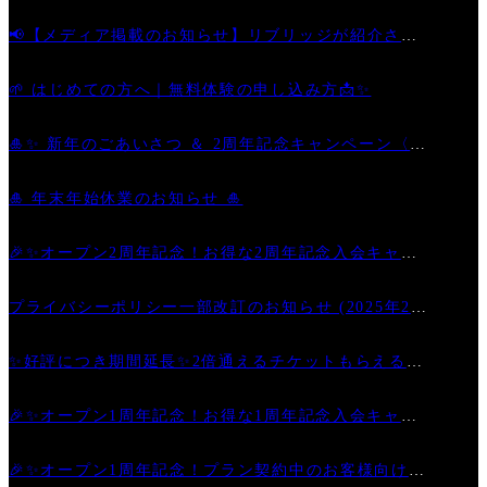
📢【メディア掲載のお知らせ】リブリッジが紹介され
ました
🌱 はじめての方へ｜無料体験の申し込み方📩✨
🎍✨ 新年のごあいさつ ＆ 2周年記念キャンペーン〈第
二弾〉開催中！ ✨🎊
🎍 年末年始休業のお知らせ 🎍
🎉✨オープン2周年記念！お得な2周年記念入会キャン
ペーン
プライバシーポリシー一部改訂のお知らせ (2025年2月
6日)
✨好評につき期間延長✨2倍通えるチケットもらえるお
得なキャンペーン
🎉✨オープン1周年記念！お得な1周年記念入会キャン
ペーン
🎉✨オープン1周年記念！プラン契約中のお客様向けキ