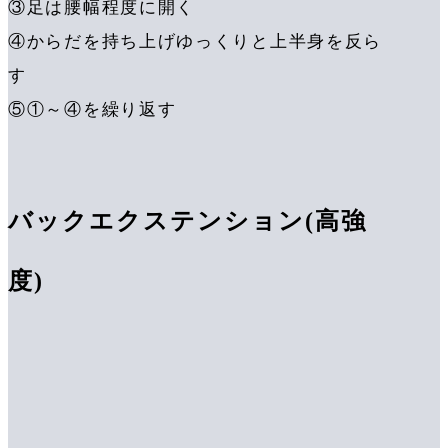
③足は腰幅程度に開く
④からだを持ち上げゆっくりと上半身を反ら
す
⑤①～④を繰り返す
バックエクステンション(高強
度)