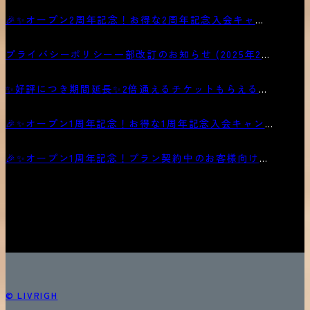
🎉✨オープン2周年記念！お得な2周年記念入会キャン
ペーン
プライバシーポリシー一部改訂のお知らせ (2025年2月
6日)
✨好評につき期間延長✨2倍通えるチケットもらえるお
得なキャンペーン
🎉✨オープン1周年記念！お得な1周年記念入会キャン
ペーン
🎉✨オープン1周年記念！プラン契約中のお客様向けキ
ャンペーン第2弾✨🎉
© LIVRIGH