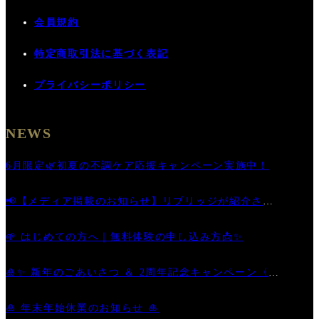
会員規約
特定商取引法に基づく表記
プライバシーポリシー
NEWS
6月限定🌿初夏の不調ケア応援キャンペーン実施中！
📢【メディア掲載のお知らせ】リブリッジが紹介され
ました
🌱 はじめての方へ｜無料体験の申し込み方📩✨
🎍✨ 新年のごあいさつ ＆ 2周年記念キャンペーン〈第
二弾〉開催中！ ✨🎊
🎍 年末年始休業のお知らせ 🎍