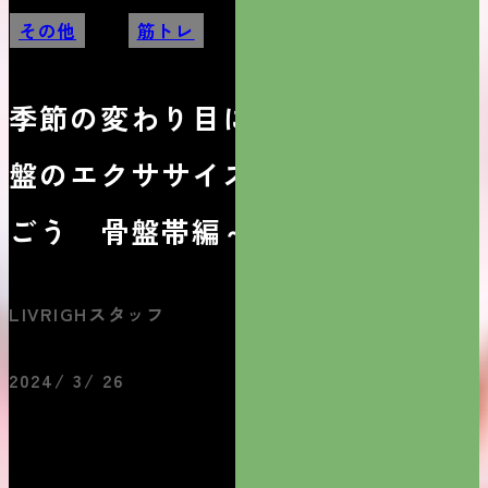
その他
,
筋トレ
季節の変わり目にご用心！骨
盤のエクササイズで腰痛を防
ごう 骨盤帯編～PART3～
LIVRIGHスタッフ
2024/ 3/ 26