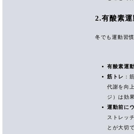
2.有酸素
冬でも運動習
有酸素運
筋トレ
：
代謝を向
ジ）は効
運動前に
ストレッ
とが大切