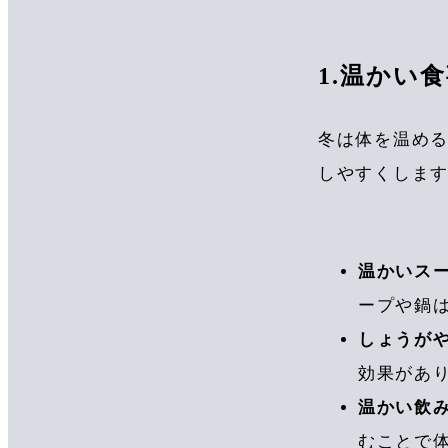
1.温かい
冬は体を温め
しやすくしま
温かいス
ープや鍋
しょうが
効果があ
温かい飲
むことで