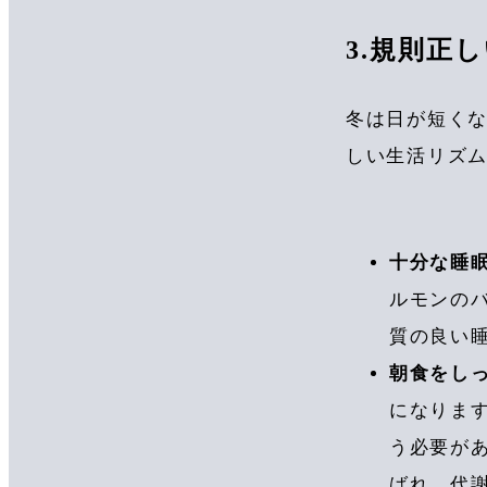
3.規則正
冬は日が短く
しい生活リズ
十分な睡
ルモンのバ
質の良い
朝食をし
になりま
う必要があ
ばれ、代